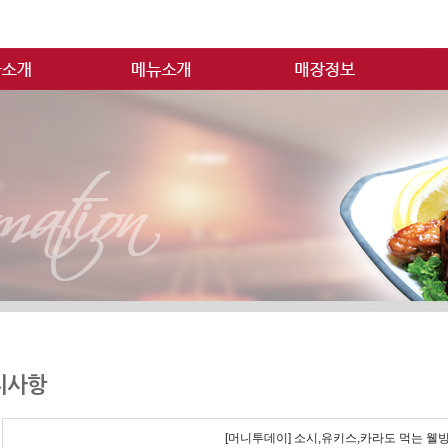
지사항
[머니투데이] 소시,유키스,카라도 먹는 웰