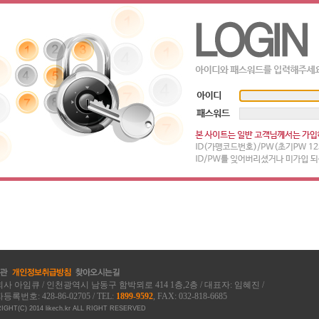
사 아임큐 / 인천광역시 남동구 함박뫼로 414 1층,2층 / 대표자: 임혜진 /
록번호: 428-86-02705 / TEL:
1899-9592
, FAX: 032-818-6685
GHT(C) 2014 likech.kr ALL RIGHT RESERVED